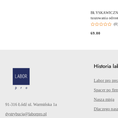
BŁYSKAWICZNY
tuszowania od
KOLOR jasny br
(0
69.00
Cena:
Historia l
Labor pro pre
Spacer po fir
Nasza misja
91-316 Łódź ul. Warmińska 1a
Dlaczego nasz
dystrybucja@laborpro.pl