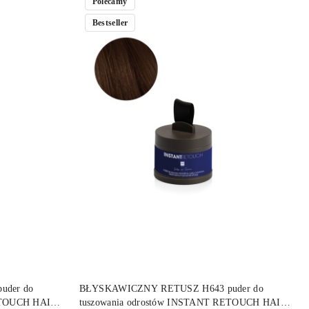
Polecamy
Bestseller
DO KOSZYKA
der do
BŁYSKAWICZNY RETUSZ H643 puder do
ETOUCH HAIR
tuszowania odrostów INSTANT RETOUCH HAIR