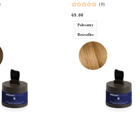
Y BRĄZ
KOLOR kasztanowy brąz
)
(0)
69.00
Cena:
Polecamy
Bestseller