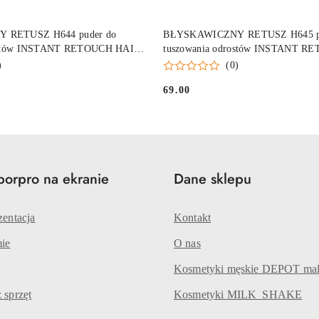
DO KOSZYKA
DO KOSZYKA
 RETUSZ H644 puder do
BŁYSKAWICZNY RETUSZ H645 pu
rostów INSTANT RETOUCH HAIR
tuszowania odrostów INSTANT R
ąz
KOLOR blond
)
(0)
69.00
Cena:
aborpro na ekranie
Dane sklepu
zentacja
Kontakt
mie
O nas
Kosmetyki męskie DEPOT ma
 sprzęt
Kosmetyki MILK_SHAKE