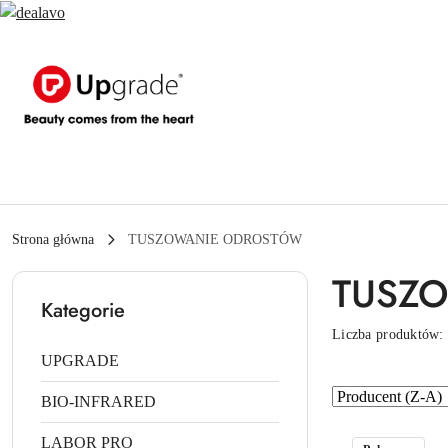
Przejdź do treści głównej
Przejdź do wyszukiwarki
Przejdź do moje konto
Przejdź do menu głównego
Przejdź do stopki
Strona główna
TUSZOWANIE ODROSTÓW
TUSZ
Kategorie
Liczba produktów
UPGRADE
Zastosowano
Sortuj
BIO-INFRARED
według
sortowanie:
LABOR PRO
Producent