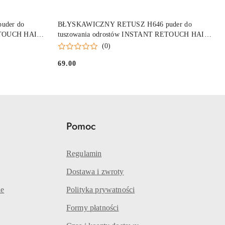
DO KOSZYKA
der do
BŁYSKAWICZNY RETUSZ H646 puder do
ETOUCH HAIR
tuszowania odrostów INSTANT RETOUCH HAIR
KOLOR Jasny blond
(0)
69.00
Cena:
Pomoc
Regulamin
Dostawa i zwroty
le
Polityka prywatności
Formy płatności