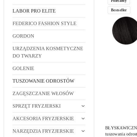
Polecamy
(Z-
Bestseller
LABOR PRO ELITE
A).
FEDERICO FASHION STYLE
GORDON
URZĄDZENIA KOSMETYCZNE
DO TWARZY
GOLENIE
TUSZOWANIE ODROSTÓW
ZAGĘSZCZANIE WŁOSÓW
SPRZĘT FRYZJERSKI
AKCESORIA FRYZJERSKIE
BŁYSKAWICZNY
NARZĘDZIA FRYZJERSKIE
tuszowania od