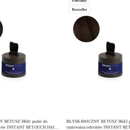
Polecamy
Bestseller
DO KOSZYKA
DO KOSZYKA
 RETUSZ H641 puder do
BŁYSKAWICZNY RETUSZ H642 pu
rostów INSTANT RETOUCH HAIR
tuszowania odrostów INSTANT R