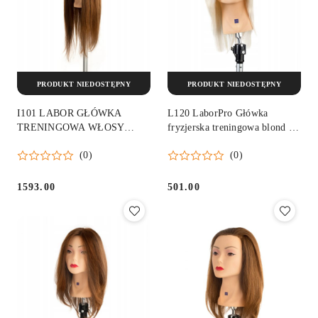
PRODUKT NIEDOSTĘPNY
PRODUKT NIEDOSTĘPNY
I101 LABOR GŁÓWKA
L120 LaborPro Główka
TRENINGOWA WŁOSY
fryzjerska treningowa blond 35
LUDZKIE 60 CM
cm
(0)
(0)
1593.00
501.00
Cena:
Cena: