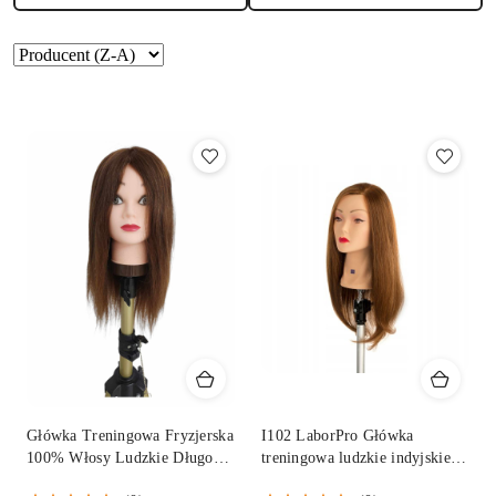
Zastosowano
Sortuj
według
sortowanie:
Producent
(Z-
A).
Główka Treningowa Fryzjerska
I102 LaborPro Główka
100% Włosy Ludzkie Długość
treningowa ludzkie indyjskie
40 Cm
włosy 50 cm brąz