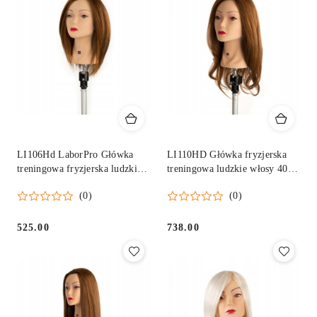
LI106Hd LaborPro Główka
LI110HD Główka fryzjerska
treningowa fryzjerska ludzkie
treningowa ludzkie włosy 40
włosy 30 cm
cm
(0)
(0)
525.00
738.00
Cena:
Cena: