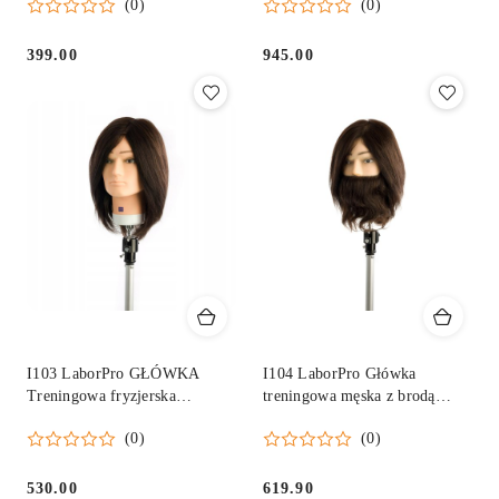
(0)
(0)
399.00
945.00
Cena:
Cena:
I103 LaborPro GŁÓWKA
I104 LaborPro Główka
Treningowa fryzjerska
treningowa męska z brodą
naturalna ludzkie włosy 30 cm
najwyższa jakość
(0)
(0)
530.00
619.90