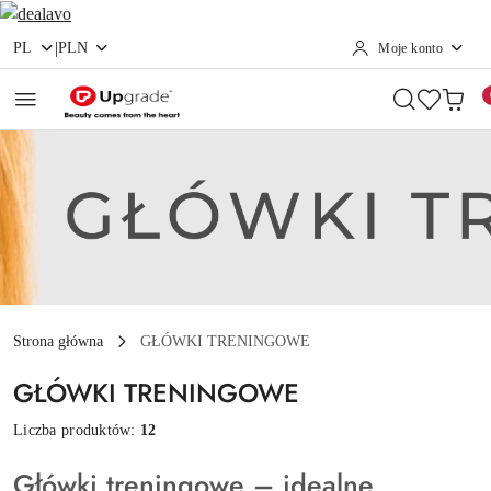
|
PL
PLN
Moje konto
Przejdź do treści głównej
Przejdź do wyszukiwarki
Przejdź do moje konto
Przejdź do menu głównego
Przejdź do stopki
Strona główna
GŁÓWKI TRENINGOWE
GŁÓWKI TRENINGOWE
Liczba produktów:
12
Główki treningowe – idealne