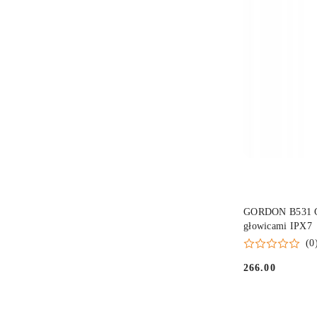
GORDON B531 Gol
głowicami IPX7
(0
266.00
Cena: