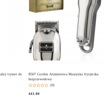
NY
PRODUKT NIEDOSTĘPNY
alny trymer do
B507 Gordon Aluminiowa Maszynka fryzjerska
bezprzewodowa
(0)
443.00
Cena: