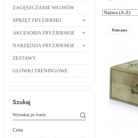
ZAGĘSZCZANIE WŁOSÓW
Zastosowano
Sortuj
według
sortowanie:
SPRZĘT FRYZJERSKI
Nazwa
Polecamy
AKCESORIA FRYZJERSKIE
(A-
Z).
NARZĘDZIA FRYZJERSKIE
ZESTAWY
GŁÓWKI TRENINGOWE
Szukaj
Cena