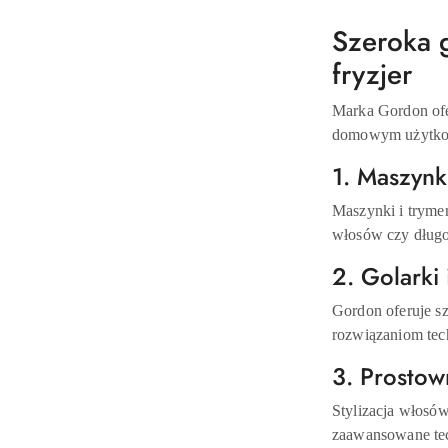
Szeroka 
fryzjer
Marka Gordon ofe
domowym użytko
1. Maszynk
Maszynki i trymer
włosów czy długoś
2. Golarki 
Gordon oferuje s
rozwiązaniom tec
3. Prostow
Stylizacja włosó
zaawansowane tec