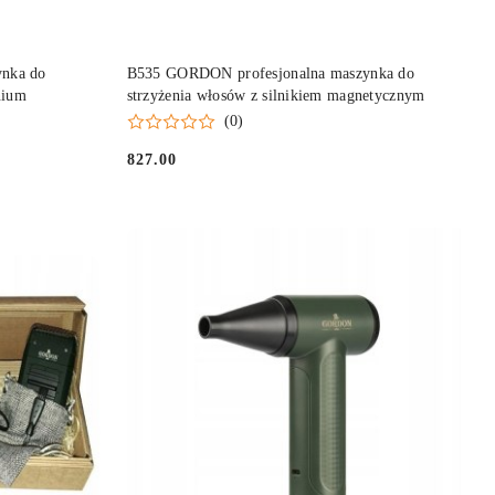
DO KOSZYKA
nka do
B535 GORDON profesjonalna maszynka do
nium
strzyżenia włosów z silnikiem magnetycznym
(0)
827.00
Cena: