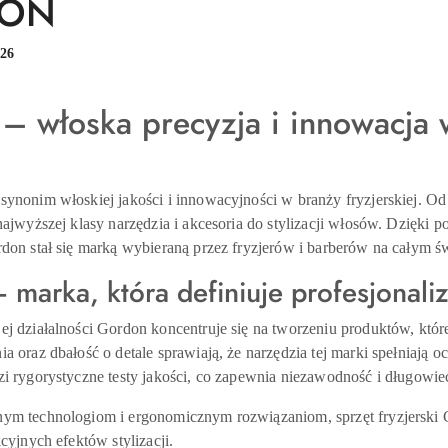
ON
:
26
 włoska precyzja i innowacja w 
ynonim włoskiej jakości i innowacyjności w branży fryzjerskiej. O
najwyższej klasy narzędzia i akcesoria do stylizacji włosów. Dzięki
don stał się marką wybieraną przez fryzjerów i barberów na całym św
marka, która definiuje profesjonali
j działalności Gordon koncentruje się na tworzeniu produktów, któr
a oraz dbałość o detale sprawiają, że narzędzia tej marki spełniają
zi rygorystyczne testy jakości, co zapewnia niezawodność i długowi
ym technologiom i ergonomicznym rozwiązaniom, sprzęt fryzjerski Go
cyjnych efektów stylizacji.