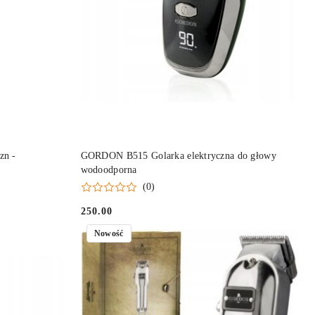
DO KOSZYKA
zn -
GORDON B515 Golarka elektryczna do głowy
wodoodporna
(0)
250.00
Cena:
Nowość