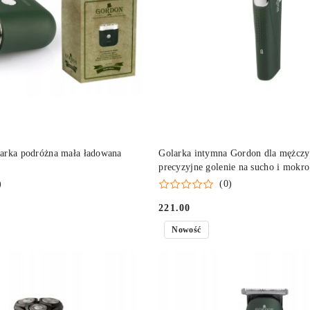
DO KOSZYKA
DO KOSZYKA
arka podróżna mała ładowana
Golarka intymna Gordon dla mężczy
precyzyjne golenie na sucho i mokro
)
(0)
221.00
Cena:
Nowość