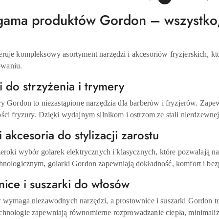
gama produktów Gordon – wszystko, 
ruje kompleksowy asortyment narzędzi i akcesoriów fryzjerskich, k
waniu.
i do strzyżenia i trymery
y Gordon to niezastąpione narzędzia dla barberów i fryzjerów. Zapew
ci fryzury. Dzięki wydajnym silnikom i ostrzom ze stali nierdzewne
i akcesoria do stylizacji zarostu
zeroki wybór golarek elektrycznych i klasycznych, które pozwalają 
hnologicznym, golarki Gordon zapewniają dokładność, komfort i be
nice i suszarki do włosów
w wymaga niezawodnych narzędzi, a prostownice i suszarki Gordon t
hnologie zapewniają równomierne rozprowadzanie ciepła, minimaliz