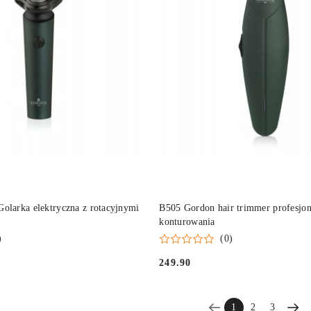
PRODUKT NIEDOSTĘP
DO KOSZYKA
arka elektryczna z rotacyjnymi
B505 Gordon hair trimmer profesjon
konturowania
)
(0)
249.90
Cena:
1
2
3