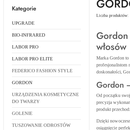
GORD
Kategorie
Liczba produktów
UPGRADE
Gordon –
BIO-INFRARED
włosów
LABOR PRO
Marka Gordon to s
LABOR PRO ELITE
profesjonalistom 
FEDERICO FASHION STYLE
doskonałości, Gor
Gordon – 
GORDON
URZĄDZENIA KOSMETYCZNE
Od początku swoje
DO TWARZY
precyzja wykonani
produkt przechod
GOLENIE
Dzięki nowoczesn
TUSZOWANIE ODROSTÓW
osiągnięcie perfek