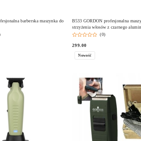
DO KOSZYKA
DO KOSZYKA
fesjonalna barberska maszynka do
B533 GORDON profesjonalna maszy
strzyżenia włosów z czarnego alumi
)
(0)
299.00
Cena:
Nowość