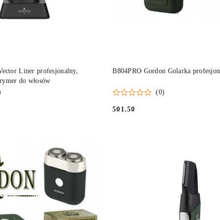
DO KOSZYKA
DO KOSZYKA
tor Liner profesjonalny,
B804PRO Gordon Golarka profesjon
rymer do włosów
)
(0)
501.50
Cena: