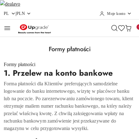
|
PL
PLN
Moje konto
Przejdź do treści głównej
Przejdź do wyszukiwarki
Przejdź do moje konto
Przejdź do menu głównego
Przejdź do stopki
Formy płatności
Formy płatności
1. Przelew na konto bankowe
Forma płatności dla Klientów preferujących samodzielne
logowanie do banku internetowego, wizytę w placówce banku
lub na poczcie. Po zarezerwowaniu zamówionego towaru, klient
otrzymuje mailem numer rachunku bankowego, na który należy
przelać właściwą kwotę. Z chwilą zaksięgowania wpłaty na
rachunku bankowym zamówienie jest przekazywane do
magazynu w celu przygotowania wysyłki.