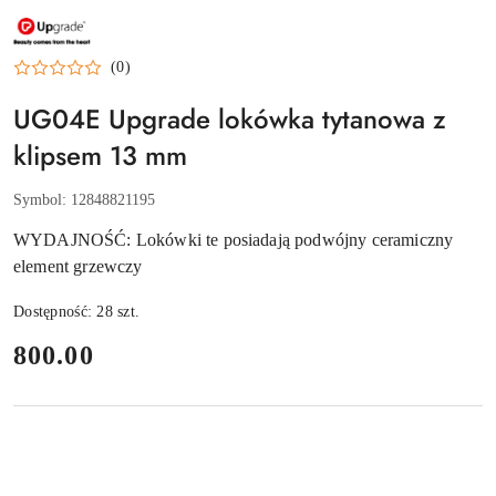
NAZWA
PRODUCENTA:
UPGRADE
(0)
UG04E Upgrade lokówka tytanowa z
klipsem 13 mm
Symbol:
12848821195
WYDAJNOŚĆ: Lokówki te posiadają podwójny ceramiczny
element grzewczy
Dostępność:
28
szt.
cena:
800.00