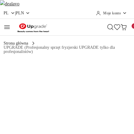
|
PL
PLN
Moje konto
Przejdź do treści głównej
Przejdź do wyszukiwarki
Przejdź do moje konto
Przejdź do menu głównego
Przejdź do opisu produktu
Przejdź do stopki
Strona główna
UPGRADE (Profesjonalny sprzęt fryzjerski UPGRADE tylko dla
profesjonalistów)