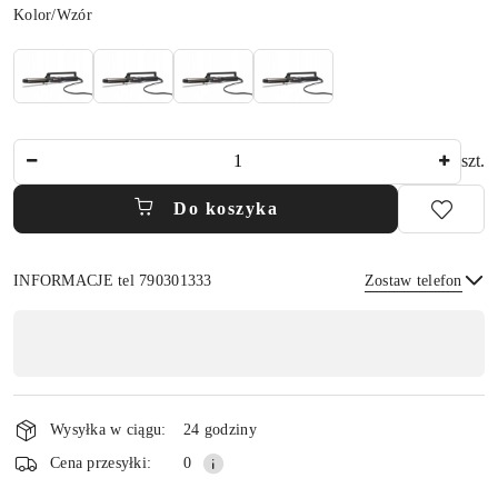
Wariant
Kolor/Wzór
Ilość
szt.
Do koszyka
INFORMACJE tel 790301333
Zostaw telefon
Dostępność
,
płatność
Wyślij
i
Wysyłka w ciągu:
24 godziny
dostawa
Cena przesyłki:
0