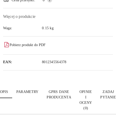
Cena przesyłki:
0
Więcej o produkcie
Waga:
0.15 kg
Pobierz produkt do PDF
EAN:
8012345564378
OPIS
PARAMETRY
GPRS DANE
OPINIE
ZADAJ
PRODUCENTA
I
PYTANI
OCENY
(0)