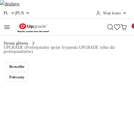
|
PL
PLN
Moje konto
Przejdź do treści głównej
Przejdź do wyszukiwarki
Przejdź do moje konto
Przejdź do menu głównego
Przejdź do opisu produktu
Przejdź do stopki
Strona główna
UPGRADE (Profesjonalny sprzęt fryzjerski UPGRADE tylko dla
profesjonalistów)
Bestseller
Polecamy