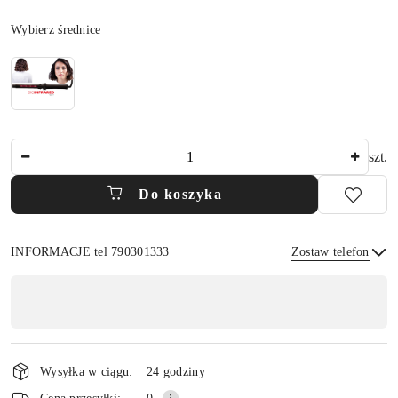
Wariant
Wybierz średnice
Ilość
szt.
Do koszyka
INFORMACJE tel 790301333
Zostaw telefon
Dostępność
,
płatność
Wyślij
i
Wysyłka w ciągu:
24 godziny
dostawa