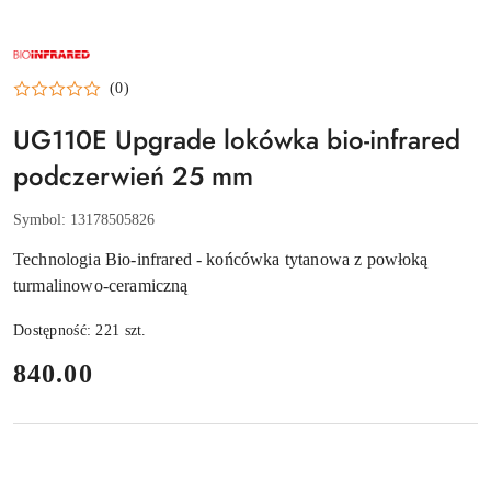
NAZWA
PRODUCENTA:
UPGRADE
(0)
BIO
INFRARED
UG110E Upgrade lokówka bio-infrared
podczerwień 25 mm
Symbol:
13178505826
Technologia Bio-infrared - końcówka tytanowa z powłoką
turmalinowo-ceramiczną
Dostępność:
221
szt.
cena:
840.00