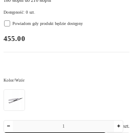
180 stopni do 210 stopni
Dostępność:
0
szt.
Powiadom gdy produkt będzie dostępny
cena:
455.00
Wariant
Kolor/Wzór
Ilość
szt.