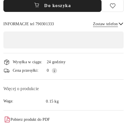
Do koszyka
INFORMACJE tel 790301333
Zostaw telefon
Dostępność
,
płatność
Wyślij
i
Wysyłka w ciągu:
24 godziny
dostawa
Cena przesyłki:
0
Więcej o produkcie
Waga:
0.15 kg
Pobierz produkt do PDF