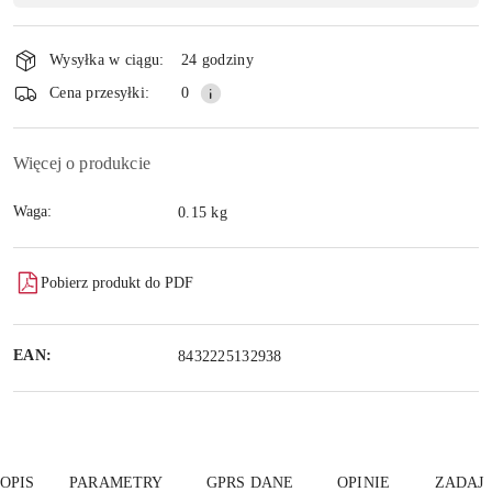
płatność
Wyślij
i
Wysyłka w ciągu:
24 godziny
dostawa
Cena przesyłki:
0
Więcej o produkcie
Waga:
0.15 kg
Pobierz produkt do PDF
EAN:
8432225132938
OPIS
PARAMETRY
GPRS DANE
OPINIE
ZADAJ