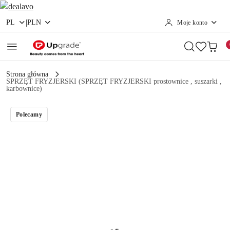
|
PL
PLN
Moje konto
Przejdź do treści głównej
Przejdź do wyszukiwarki
Przejdź do moje konto
Przejdź do menu głównego
Przejdź do opisu produktu
Przejdź do stopki
Strona główna
SPRZĘT FRYZJERSKI (SPRZĘT FRYZJERSKI prostownice , suszarki ,
karbownice)
Polecamy