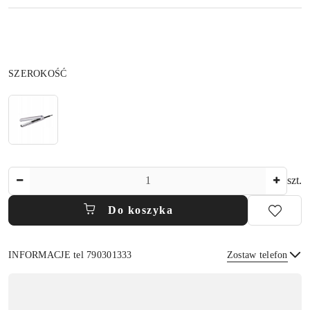
Wariant
SZEROKOŚĆ
Ilość
szt.
Do koszyka
INFORMACJE tel 790301333
Zostaw telefon
Dostępność
,