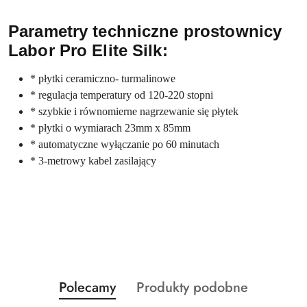
Parametry techniczne prostownicy
Labor Pro Elite Silk:
* płytki ceramiczno- turmalinowe
* regulacja temperatury od 120-220 stopni
* szybkie i równomierne nagrzewanie się płytek
* płytki o wymiarach 23mm x 85mm
* automatyczne wyłączanie po 60 minutach
* 3-metrowy kabel zasilający
Produkty
Produkty
Polecamy
Produkty podobne
Pomiń karuzelę produktów
o
o