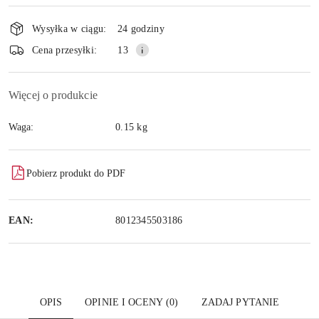
płatność
i
Wysyłka w ciągu:
24 godziny
dostawa
Cena przesyłki:
13
Więcej o produkcie
Waga:
0.15 kg
Pobierz produkt do PDF
EAN:
8012345503186
OPIS
OPINIE I OCENY (0)
ZADAJ PYTANIE