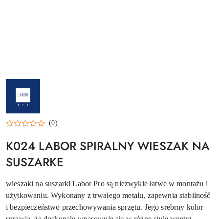
NAZWA
PRODUCENTA:
LABOR
PRO
(0)
K024 LABOR SPIRALNY WIESZAK NA
SUSZARKE
wieszaki na suszarki Labor Pro są niezwykle łatwe w montażu i
użytkowaniu. Wykonany z trwałego metalu, zapewnia stabilność
i bezpieczeństwo przechowywania sprzętu. Jego srebrny kolor
sprawia, że doskonale wpasowuje się w różne style wnętrz.