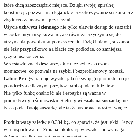
które chcą zaoszczędzić miejsce. Dzięki swojej spiralnej
konstrukcji, pozwala na eleganckie przechowywanie suszarki bez
zbędnego zajmowania przestrzeni.
Użycie
uchwytu ściennego
nie tylko ułatwia dostęp do suszarki
w codziennym użytkowaniu, ale również przyczynia się do
utrzymania porządku w pomieszczeniu. Dzięki niemu, suszarka
nie leży przypadkowo na blacie czy podłodze, co zmniejsza
ryzyko uszkodzenia.
W zestawie znajdziesz wszystkie niezbędne akcesoria
montażowe, co pozwala na szybki i bezproblemowy montaż.
Labor Pro
gwarantuje wysoką jakość swojego produktu, co jest
potwierdzone licznymi pozytywnymi opiniami klientów.
Nie tylko funkcjonalność, ale i estetyka są ważne w
produktywnym środowisku. Srebrny
wieszak na suszarkę
nie
tylko poda Twoją suszarkę, ale także wzbogaci wystrój wnętrza.
Produkt waży zaledwie 0,384 kg, co sprawia, że jest lekki i łatwy
w transportowaniu. Zmiana lokalizacji wieszaka nie wymaga
dużego wysiłku, co jest ogromnym atutem.