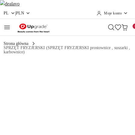
|
PL
PLN
Moje konto
Przejdź do treści głównej
Przejdź do wyszukiwarki
Przejdź do moje konto
Przejdź do menu głównego
Przejdź do opisu produktu
Przejdź do stopki
Strona główna
SPRZĘT FRYZJERSKI (SPRZĘT FRYZJERSKI prostownice , suszarki ,
karbownice)