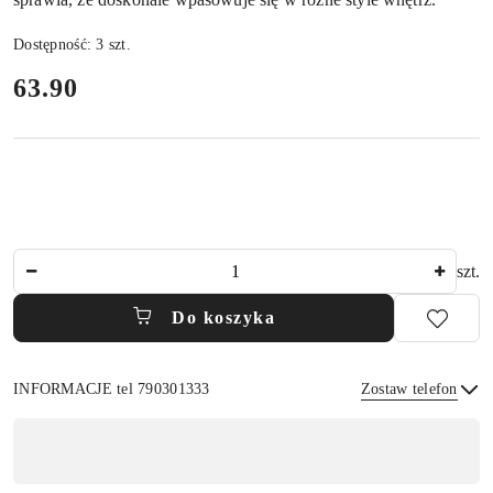
Dostępność:
3
szt.
cena:
63.90
Ilość
szt.
Do koszyka
INFORMACJE tel 790301333
Zostaw telefon
Dostępność
,
Wyślij