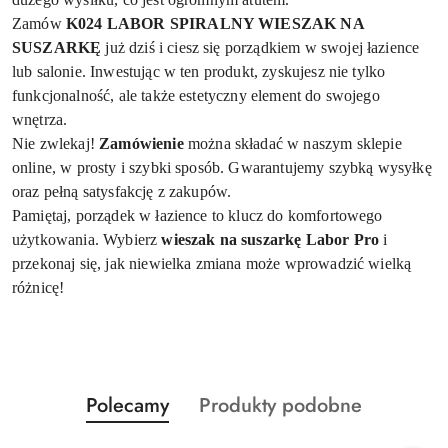
Zamów
K024 LABOR SPIRALNY WIESZAK NA
SUSZARKĘ
już dziś i ciesz się porządkiem w swojej łazience
lub salonie. Inwestując w ten produkt, zyskujesz nie tylko
funkcjonalność, ale także estetyczny element do swojego
wnętrza.
Nie zwlekaj!
Zamówienie
można składać w naszym sklepie
online, w prosty i szybki sposób. Gwarantujemy szybką wysyłkę
oraz pełną satysfakcję z zakupów.
Pamiętaj, porządek w łazience to klucz do komfortowego
użytkowania. Wybierz
wieszak na suszarkę Labor Pro
i
przekonaj się, jak niewielka zmiana może wprowadzić wielką
różnicę!
Produkty
Produkty
Polecamy
Produkty podobne
Pomiń karuzelę produktów
o
o