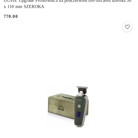
UG91E Upgrade Prostownica na podczerwień bio-infrared szeroka 50
x 110 mm SZEROKA
770.00
Cena: