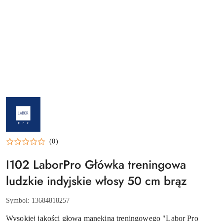
NAZWA
PRODUCENTA:
LABOR
PRO
(0)
I102 LaborPro Główka treningowa
ludzkie indyjskie włosy 50 cm brąz
Symbol:
13684818257
Wysokiej jakości głowa manekina treningowego "Labor Pro