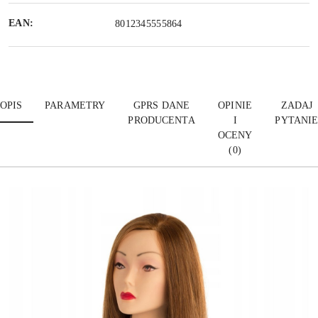
EAN:
8012345555864
OPIS
PARAMETRY
GPRS DANE
OPINIE
ZADAJ
PRODUCENTA
I
PYTANI
OCENY
(0)