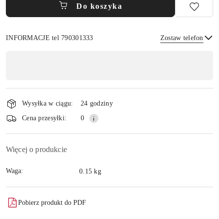
Do koszyka
INFORMACJE tel 790301333
Zostaw telefon
Dostępność
,
płatność
Wyślij
i
Wysyłka w ciągu:
24 godziny
dostawa
Cena przesyłki:
0
Więcej o produkcie
Waga:
0.15 kg
Pobierz produkt do PDF