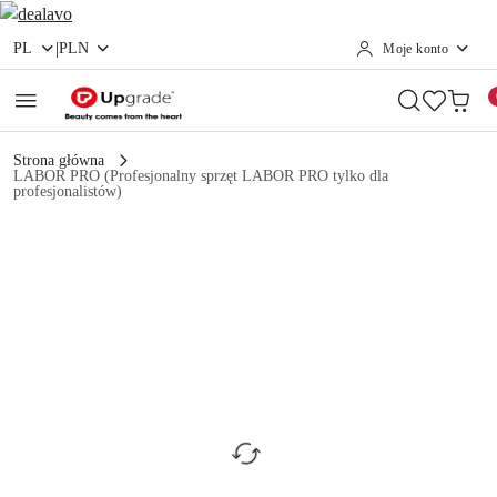
|
PL
PLN
Moje konto
Przejdź do treści głównej
Przejdź do wyszukiwarki
Przejdź do moje konto
Przejdź do menu głównego
Przejdź do opisu produktu
Przejdź do stopki
Strona główna
LABOR PRO (Profesjonalny sprzęt LABOR PRO tylko dla
profesjonalistów)