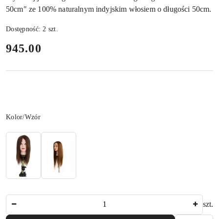
50cm" ze 100% naturalnym indyjskim włosiem o długości 50cm.
Dostępność:
2
szt.
cena:
945.00
Wariant
Kolor/Wzór
Ilość
szt.