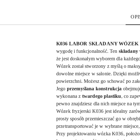
OPI
K036 LABOR SKŁADANY WÓZEK 
wygodę i funkcjonalność. Ten
składany 
że jest doskonałym wyborem dla każdego 
Wózek został stworzony z myślą o maks
dowolne miejsce w salonie. Dzięki możli
powierzchni. Możesz go schować po zakoń
Jego
przemyślana konstrukcja
obejmuje
wykonana z
twardego plastiku
, co zape
pewno znajdziesz dla nich miejsce na t
Wózek fryzjerski K036 jest idealny zarów
prosty sposób przemieszczać go w obrębi
przetransportować je w wybrane miejsce,
Przy projektowaniu wózka K036, położon