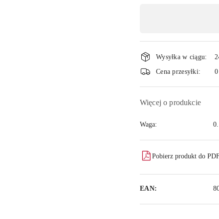
Dostępność
,
płatność
i
Wysyłka w ciągu:
2
dostawa
Cena przesyłki:
0
Więcej o produkcie
Waga:
0
Pobierz produkt do PD
EAN:
8