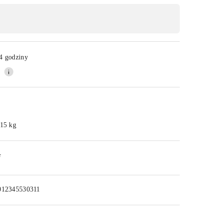
Wyślij
4 godziny
.15 kg
F
012345530311