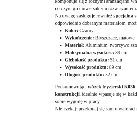
komponuje się z różnymi aranżacjami wnę
co czyni go uniwersalnym rozwiązaniem
Na uwagę zasługuje również
specjalna 
odpowiednio dobranym materiałom, można 
Kolor:
Czarny
Wykończenie:
Błyszczące, matowe
Materiał:
Aluminium, tworzywo szt
Maksymalna wysokość:
89 cm
Głębokość produktu:
51 cm
Wysokość produktu:
89 cm
Długość produktu:
32 cm
Podsumowując,
wózek fryzjerski K036
konstrukcji
, idealnie wpasuje się w każd
sobie wygodę w pracy.
Nie czekaj; przekonaj się sam o walorach,