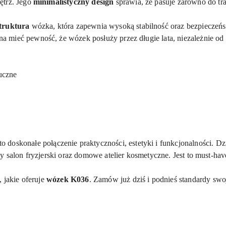
trz. Jego
minimalistyczny design
sprawia, że pasuje zarówno do tr
.
struktura
wózka, która zapewnia wysoką stabilność oraz bezpieczeń
mieć pewność, że wózek posłuży przez długie lata, niezależnie od i
uczne
to doskonałe połączenie praktyczności, estetyki i funkcjonalności. Dz
y salon fryzjerski oraz domowe atelier kosmetyczne. Jest to must-have
 jakie oferuje
wózek K036
. Zamów już dziś i podnieś standardy sw