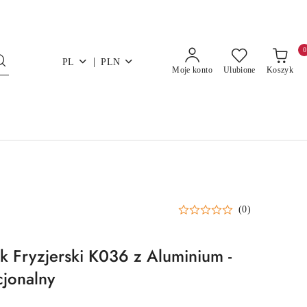
0
|
PL
PLN
Moje konto
Ulubione
Koszyk
(0)
 Fryzjerski K036 z Aluminium -
cjonalny