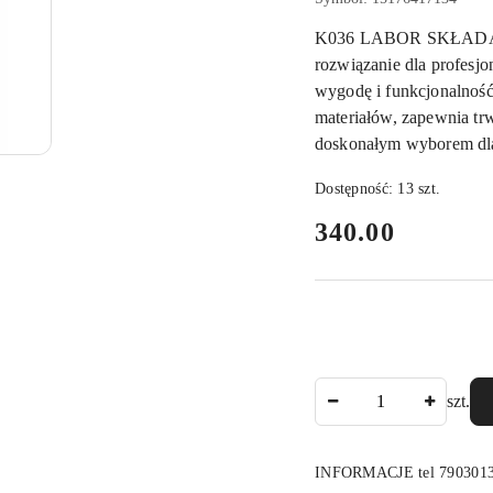
K036 LABOR SKŁADA
rozwiązanie dla profesjo
wygodę i funkcjonalność.
materiałów, zapewnia trw
doskonałym wyborem dla
Dostępność:
13
szt.
cena:
340.00
Ilość
szt.
INFORMACJE tel 790301