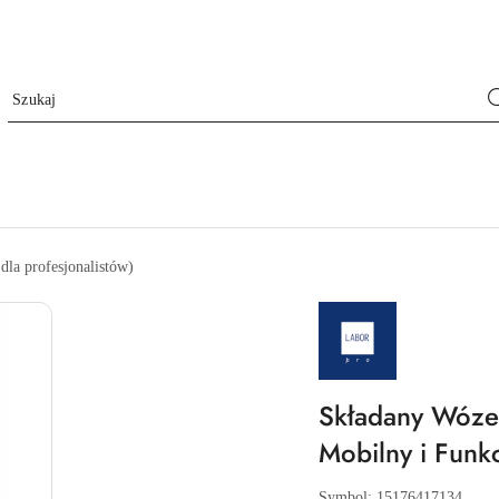
a profesjonalistów)
NAZWA
PRODUCENTA:
LABOR
PRO
Składany Wózek
Mobilny i Funk
Symbol:
15176417134