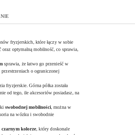
ANIE
nów fryzjerskich, które łączy w sobie
ć oraz optymalną mobilność, co sprawia,
um
sprawia, że łatwo go przenieść w
 przestrzeniach o ograniczonej
ia fryzjerskie. Górna półka została
ie od tego, ile akcesoriów posiadasz, na
ki
swobodnej mobilności
, można w
esoria na wózku i swobodnie
m
czarnym kolorze
, który doskonale