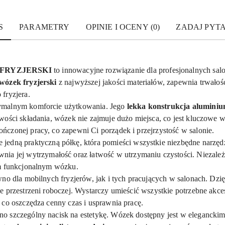
S
PARAMETRY
OPINIE I OCENY (0)
ZADAJ PYT
FRYZJERSKI
to innowacyjne rozwiązanie dla profesjonalnych salo
wózek fryzjerski
z najwyższej jakości materiałów, zapewnia trwałoś
fryzjera.
ymalnym komforcie użytkowania. Jego
lekka konstrukcja alumini
wości składania, wózek nie zajmuje dużo miejsca, co jest kluczowe w
czonej pracy, co zapewni Ci porządek i przejrzystość w salonie.
 jedną praktyczną półkę, która pomieści wszystkie niezbędne narzędz
wnia jej wytrzymałość oraz łatwość w utrzymaniu czystości. Niezależn
ym funkcjonalnym wózku.
no dla mobilnych fryzjerów, jak i tych pracujących w salonach. Dzię
e przestrzeni roboczej. Wystarczy umieścić wszystkie potrzebne akc
 co oszczędza cenny czas i usprawnia pracę.
o szczególny nacisk na estetykę. Wózek dostępny jest w elegancki