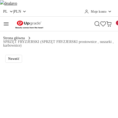
|
PL
PLN
Moje konto
Przejdź do treści głównej
Przejdź do wyszukiwarki
Przejdź do moje konto
Przejdź do menu głównego
Przejdź do opisu produktu
Przejdź do stopki
Strona główna
SPRZĘT FRYZJERSKI (SPRZĘT FRYZJERSKI prostownice , suszarki ,
karbownice)
Nowość