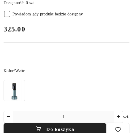
Dostępność:
0
szt.
Powiadom gdy produkt będzie dostępny
cena:
325.00
Wariant
Kolor/Wzór
Ilość
szt.
Do koszyka