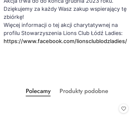
Akcja trwa do do końca grudnia 2023 roku.
Dziękujemy za każdy Wasz zakup wspierający tę
zbiórkę!
Więcej informacji o tej akcji charytatywnej na
profilu Stowarzyszenia Lions Club Łódź Ladies:
https://www.facebook.com/lionsclublodzladies/
Produkty
Produkty
Polecamy
Produkty podobne
Pomiń karuzelę produktów
o
o
statusie:
statusie: