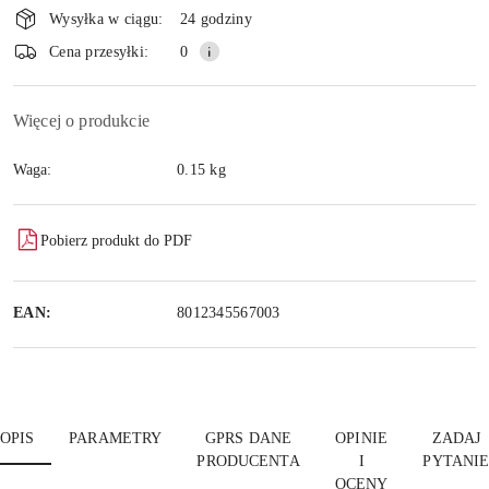
i
Wysyłka w ciągu:
24 godziny
dostawa
Cena przesyłki:
0
Więcej o produkcie
Waga:
0.15 kg
Pobierz produkt do PDF
EAN:
8012345567003
OPIS
PARAMETRY
GPRS DANE
OPINIE
ZADAJ
PRODUCENTA
I
PYTANI
OCENY