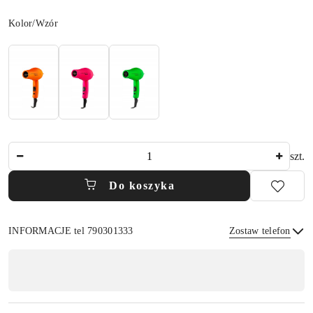
Wariant
Kolor/Wzór
Ilość
szt.
Do koszyka
INFORMACJE tel 790301333
Zostaw telefon
Dostępność
,
płatność
Wyślij