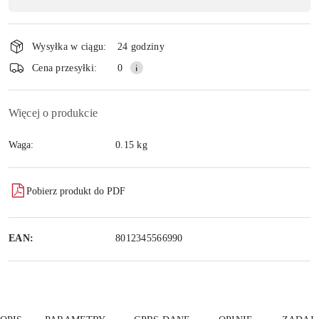
płatność
Wyślij
i
Wysyłka w ciągu:
24 godziny
dostawa
Cena przesyłki:
0
Więcej o produkcie
Waga:
0.15 kg
Pobierz produkt do PDF
EAN:
8012345566990