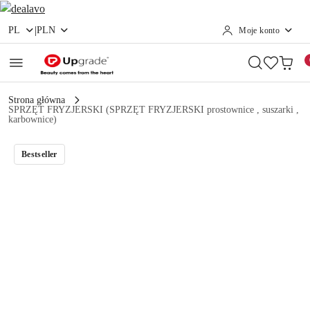
|
PL
PLN
Moje konto
Przejdź do treści głównej
Przejdź do wyszukiwarki
Przejdź do moje konto
Przejdź do menu głównego
Przejdź do opisu produktu
Przejdź do stopki
Strona główna
SPRZĘT FRYZJERSKI (SPRZĘT FRYZJERSKI prostownice , suszarki ,
karbownice)
Bestseller