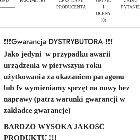
OPIS
PARAMETRY
GPRS DANE
OPINIE
ZADAJ
PRODUCENTA
I
PYTANI
OCENY
(0)
❗❗❗Gwarancja DYSTRYBUTORA ❗❗❗
Jako jedyni w przypadku awarii
urządzenia w pierwszym roku
użytkowania za okazaniem paragonu
lub fv wymieniamy sprzęt na nowy bez
naprawy (patrz warunki gwarancji w
zakładce gwarancje)
BARDZO WYSOKA JAKOŚĆ
PRODUKTU !!!