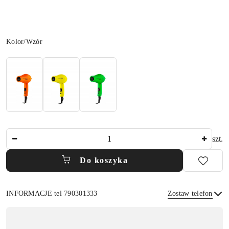
Wariant
Kolor/Wzór
Ilość
szt.
Do koszyka
INFORMACJE tel 790301333
Zostaw telefon
Dostępność
,