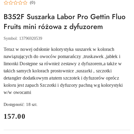
(0)
B352F Suszarka Labor Pro Gettin Fluo
Fruits mini różowa z dyfuzorem
Symbol:
13796920539
Teraz w nowej odsłonie kolorystyka suszarek w kolorach
nawiązujących do owoców pomarańczy ,truskawek ,jabłek i
limonki Dostępne sa również zestawy z dyfuzorem,a także w
takich samych kolorach prostownice ,suszarki , szczotki
detangler dodatkowym atutem szczotek i dyfuzorów oprócz
koloru jest zapach Szczotki i dyfuzory pachną wg kolorystyki
w/w owocami
Dostępność:
18
szt.
cena:
157.00