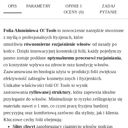
OPIS
PARAMETRY
OPINIE I
ZADAJ
OCENY (0)
PYTANIE
Folia Aluminiowa O! Tools
to nowoczesne narzędzie stworzone
z myślą o profesjonalnych fryzjerach, które
umożliwia
równomierne rozjaśnienie włosów
od nasady po
końce. Dzięki innowacyjnej konstrukcji folii, każdy pojedynczy
pasmo zostaje poddane
optymalnemu procesowi rozjaśniania
,
co korzystnie wpływa na zdrowie oraz kondycję włosów.
Zaawansowana technologia użyta w produkcji folii zwiększa
efektywność zabiegów kosmetycznych i fryzjerskich.
Unikalne właściwości folii O! Tools to wynik
zastosowania
ryflowanej struktury
, która zapewnia idealne
przyleganie do włosów. Minimalizuje to ryzyko ześlizgnięcia się
materiału nawet o 1 mm, co czyni pracę fryzjera bardziej
precyzyjną oraz komfortową zarówno dla stylisty, jak i klienta.
Kluczowe cechy folii obejmują:
Silny chwyt
zapobiegający ciągnięciu włosów podczas