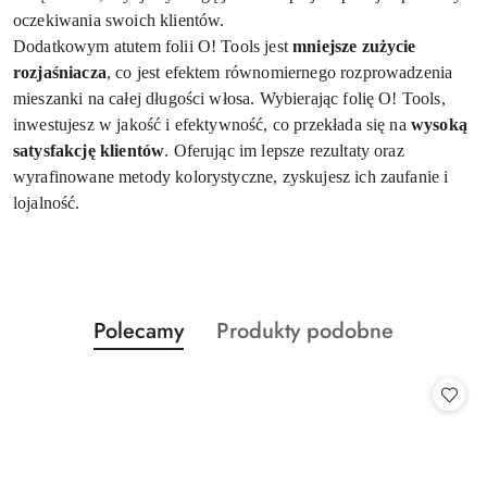
oczekiwania swoich klientów.
Dodatkowym atutem folii O! Tools jest
mniejsze zużycie
rozjaśniacza
, co jest efektem równomiernego rozprowadzenia
mieszanki na całej długości włosa. Wybierając folię O! Tools,
inwestujesz w jakość i efektywność, co przekłada się na
wysoką
satysfakcję klientów
. Oferując im lepsze rezultaty oraz
wyrafinowane metody kolorystyczne, zyskujesz ich zaufanie i
lojalność.
Produkty
Produkty
Polecamy
Produkty podobne
Pomiń karuzelę produktów
o
o
statusie:
statusie: