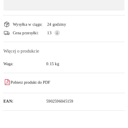
,
płatność
Wyślij
i
Wysyłka w ciągu:
24 godziny
dostawa
Cena przesyłki:
13
Więcej o produkcie
Waga:
0.15 kg
Pobierz produkt do PDF
EAN:
5902596045159