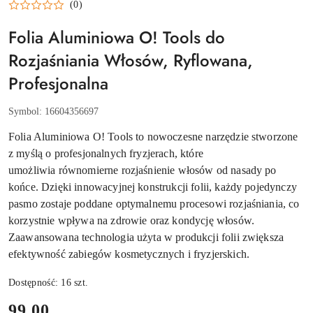
(0)
Folia Aluminiowa O! Tools do
Rozjaśniania Włosów, Ryflowana,
Profesjonalna
Symbol:
16604356697
Folia Aluminiowa O! Tools to nowoczesne narzędzie stworzone
z myślą o profesjonalnych fryzjerach, które
umożliwia równomierne rozjaśnienie włosów od nasady po
końce. Dzięki innowacyjnej konstrukcji folii, każdy pojedynczy
pasmo zostaje poddane optymalnemu procesowi rozjaśniania, co
korzystnie wpływa na zdrowie oraz kondycję włosów.
Zaawansowana technologia użyta w produkcji folii zwiększa
efektywność zabiegów kosmetycznych i fryzjerskich.
Dostępność:
16
szt.
cena:
99.00