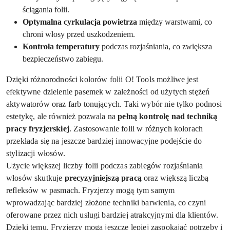
ściągania folii.
Optymalna cyrkulacja powietrza
między warstwami, co
chroni włosy przed uszkodzeniem.
Kontrola temperatury
podczas rozjaśniania, co zwiększa
bezpieczeństwo zabiegu.
Dzięki różnorodności kolorów folii O! Tools możliwe jest
efektywne dzielenie pasemek w zależności od użytych stężeń
aktywatorów oraz farb tonujących. Taki wybór nie tylko podnosi
estetykę, ale również pozwala na
pełną kontrolę nad techniką
pracy fryzjerskiej
. Zastosowanie folii w różnych kolorach
przekłada się na jeszcze bardziej innowacyjne podejście do
stylizacji włosów.
Użycie większej liczby folii podczas zabiegów rozjaśniania
włosów skutkuje
precyzyjniejszą pracą
oraz większą liczbą
refleksów w pasmach. Fryzjerzy mogą tym samym
wprowadzając bardziej złożone techniki barwienia, co czyni
oferowane przez nich usługi bardziej atrakcyjnymi dla klientów.
Dzięki temu, Fryzjerzy mogą jeszcze lepiej zaspokajać potrzeby i