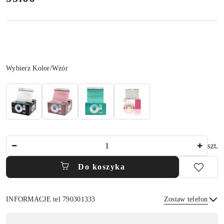
Wariant
Wybierz Kolor/Wzór
Ilość
szt.
Do koszyka
INFORMACJE tel 790301333
Zostaw telefon
Dostępność